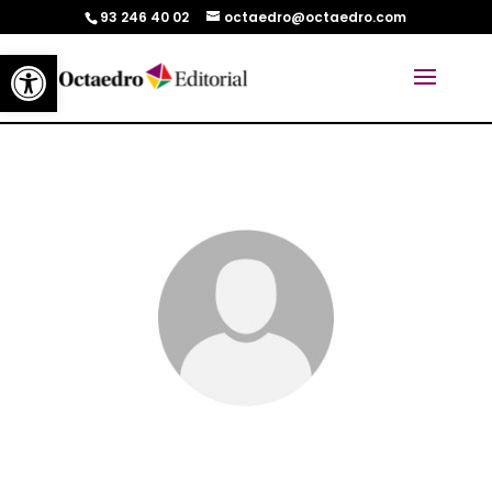
93 246 40 02
octaedro@octaedro.com
Abrir barra de herramientas