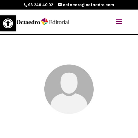
93 246 40 02
octaedro@octaedro.com
Abrir barra de herramientas