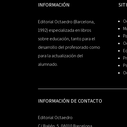
INFORMACIÓN
SIT
Oc
Editorial Octaedro (Barcelona,
Mú
1992) especializada en libros
P
sobre educación, tanto para el
O
desarrollo del profesorado como
Ed
para la actualización del
Pr
alumnado.
Ps
O
INFORMACIÓN DE CONTACTO
Editorial Octaedro
C/ Bailén, 5, 08010 Barcelona