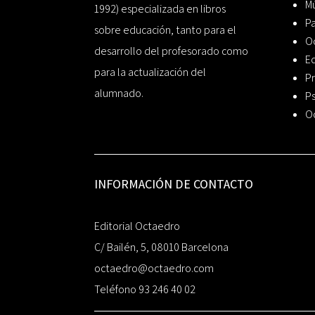
Mú
1992) especializada en libros
P
sobre educación, tanto para el
O
desarrollo del profesorado como
Ed
para la actualización del
Pr
alumnado.
Ps
O
INFORMACIÓN DE CONTACTO
Editorial Octaedro
C/ Bailén, 5, 08010 Barcelona
octaedro@octaedro.com
Teléfono 93 246 40 02