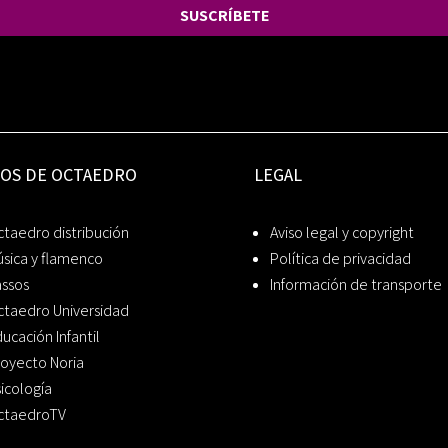
SUSCRÍBETE
IOS DE OCTAEDRO
LEGAL
taedro distribución
Aviso legal y copyright
sica y flamenco
Política de privacidad
assos
Información de transporte
ctaedro Universidad
ucación Infantil
oyecto Noria
icología
ctaedroTV