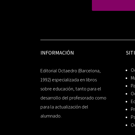
INFORMACIÓN
SIT
Oc
Editorial Octaedro (Barcelona,
Mú
1992) especializada en libros
P
sobre educación, tanto para el
O
desarrollo del profesorado como
Ed
para la actualización del
Pr
alumnado.
Ps
O