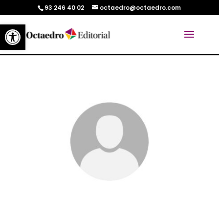
93 246 40 02
octaedro@octaedro.com
Abrir barra de herramientas