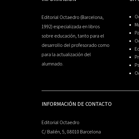
Oc
Editorial Octaedro (Barcelona,
Mú
1992) especializada en libros
P
sobre educación, tanto para el
O
desarrollo del profesorado como
Ed
para la actualización del
Pr
alumnado.
Ps
O
INFORMACIÓN DE CONTACTO
Editorial Octaedro
C/ Bailén, 5, 08010 Barcelona