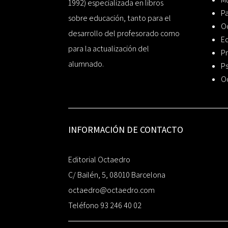
1992) especializada en libros
P
sobre educación, tanto para el
O
desarrollo del profesorado como
Ed
para la actualización del
Pr
alumnado.
Ps
O
INFORMACIÓN DE CONTACTO
Editorial Octaedro
C/ Bailén, 5, 08010 Barcelona
octaedro@octaedro.com
Teléfono 93 246 40 02