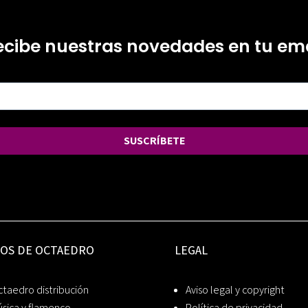
ecibe nuestras novedades en tu ema
SUSCRÍBETE
IOS DE OCTAEDRO
LEGAL
taedro distribución
Aviso legal y copyright
sica y flamenco
Política de privacidad