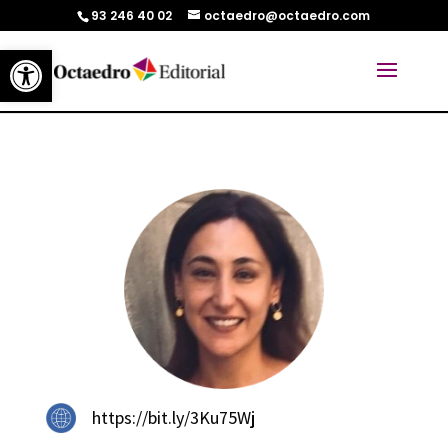
93 246 40 02
octaedro@octaedro.com
Abrir barra de herramientas
https://bit.ly/3Ku75Wj