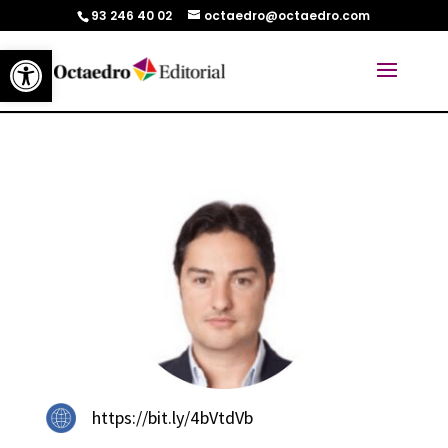
93 246 40 02
octaedro@octaedro.com
Abrir barra de herramientas
https://bit.ly/4bVtdVb