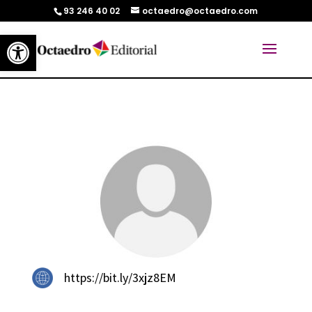
93 246 40 02
octaedro@octaedro.com
Abrir barra de herramientas
https://bit.ly/3xjz8EM