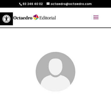
93 246 40 02
octaedro@octaedro.com
Abrir barra de herramientas