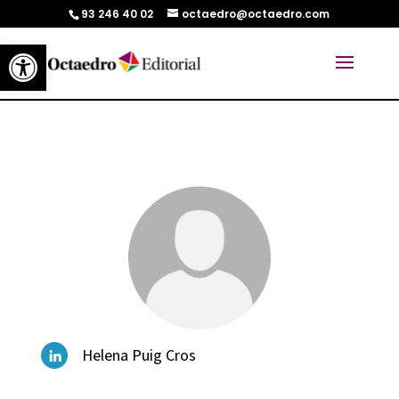
93 246 40 02
octaedro@octaedro.com
Abrir barra de herramientas
Helena Puig Cros