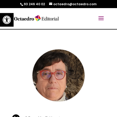
93 246 40 02
octaedro@octaedro.com
Abrir barra de herramientas