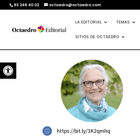
93 246 40 02
octaedro@octaedro.com
LA EDITORIAL
TEMAS
SITIOS DE OCTAEDRO
Abrir barra de herramientas
https://bit.ly/3K2qmhq