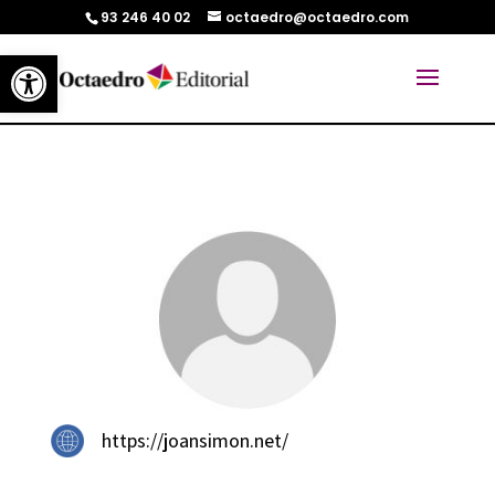
93 246 40 02
octaedro@octaedro.com
Abrir barra de herramientas
https://joansimon.net/