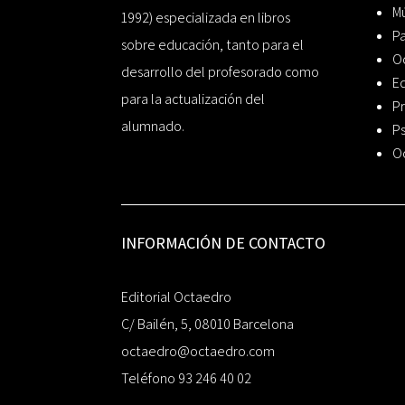
Mú
1992) especializada en libros
P
sobre educación, tanto para el
O
desarrollo del profesorado como
Ed
para la actualización del
Pr
alumnado.
Ps
O
INFORMACIÓN DE CONTACTO
Editorial Octaedro
C/ Bailén, 5, 08010 Barcelona
octaedro@octaedro.com
Teléfono 93 246 40 02