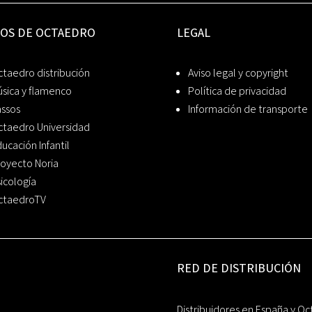
IOS DE OCTAEDRO
LEGAL
taedro distribución
Aviso legal y copyright
sica y flamenco
Política de privacidad
assos
Información de transporte
ctaedro Universidad
ucación Infantil
oyecto Noria
icología
ctaedroTV
RED DE DISTRIBUCIÓN
Distribuidores en España y Oc