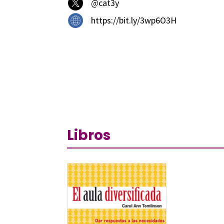
@cat3y
https://bit.ly/3wp6O3H
Libros