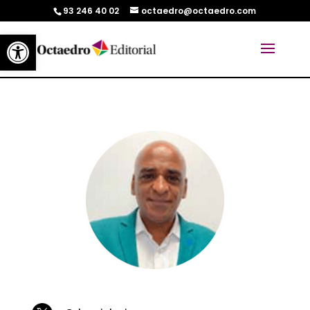
93 246 40 02
octaedro@octaedro.com
Abrir barra de herramientas