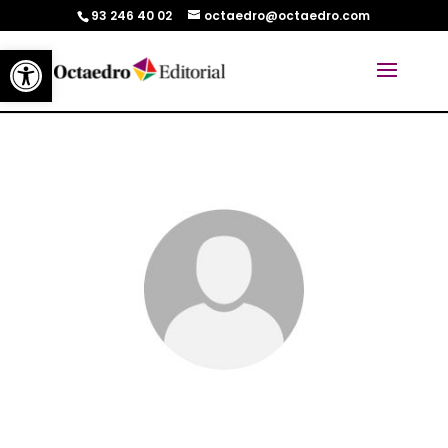
93 246 40 02
octaedro@octaedro.com
Abrir barra de herramientas