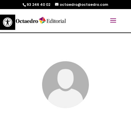
93 246 40 02
octaedro@octaedro.com
Abrir barra de herramientas