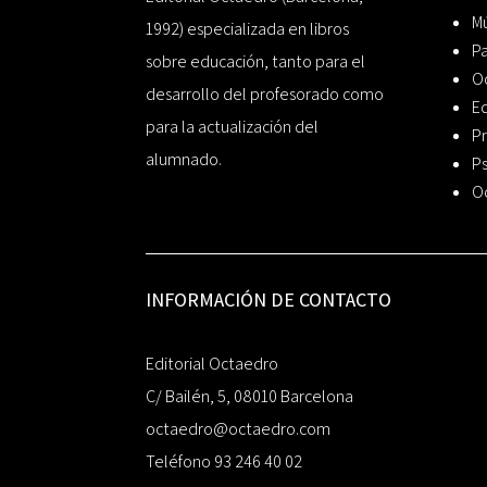
Mú
1992) especializada en libros
P
sobre educación, tanto para el
O
desarrollo del profesorado como
Ed
para la actualización del
Pr
alumnado.
Ps
O
INFORMACIÓN DE CONTACTO
Editorial Octaedro
C/ Bailén, 5, 08010 Barcelona
octaedro@octaedro.com
Teléfono 93 246 40 02