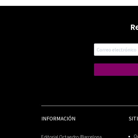
R
INFORMACIÓN
SIT
Oc
Editorial Octaedro (Barcelona,