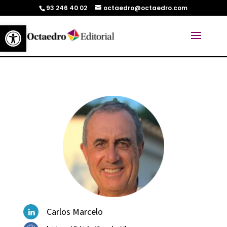
93 246 40 02
octaedro@octaedro.com
Abrir barra de herramientas
Carlos Marcelo