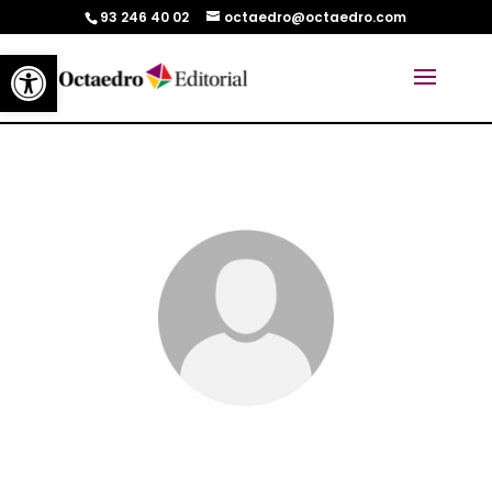
93 246 40 02
octaedro@octaedro.com
Abrir barra de herramientas