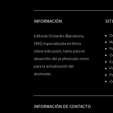
INFORMACIÓN
SIT
Oc
Editorial Octaedro (Barcelona,
Mú
1992) especializada en libros
P
sobre educación, tanto para el
O
desarrollo del profesorado como
Ed
para la actualización del
Pr
alumnado.
Ps
O
INFORMACIÓN DE CONTACTO