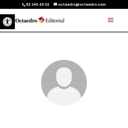
93 246 40 02
octaedro@octaedro.com
Abrir barra de herramientas