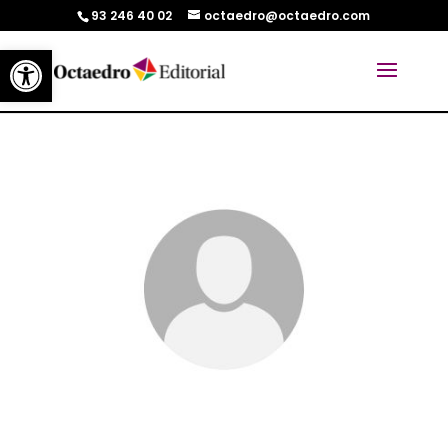
93 246 40 02
octaedro@octaedro.com
Abrir barra de herramientas