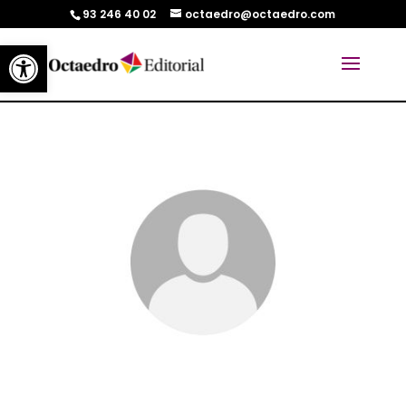
93 246 40 02
octaedro@octaedro.com
Abrir barra de herramientas