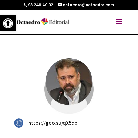
93 246 40 02
octaedro@octaedro.com
Abrir barra de herramientas
https://goo.su/qX5db