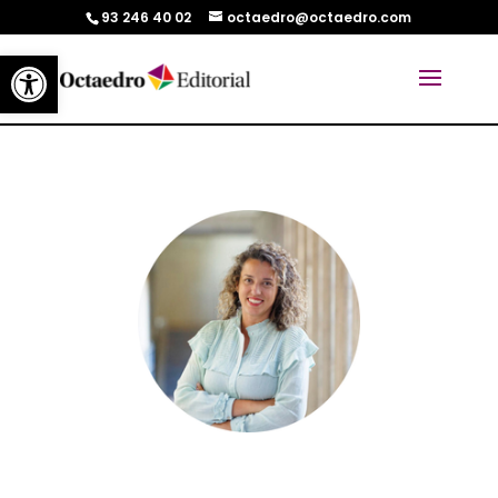
93 246 40 02
octaedro@octaedro.com
Abrir barra de herramientas