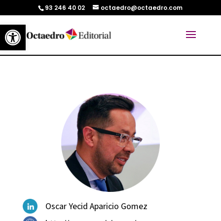
93 246 40 02
octaedro@octaedro.com
Abrir barra de herramientas
Oscar Yecid Aparicio Gomez