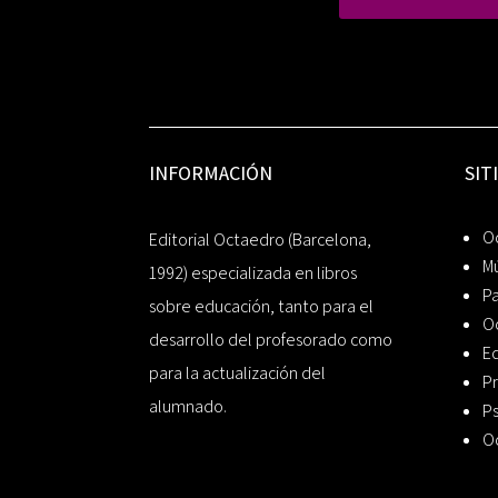
INFORMACIÓN
SIT
Oc
Editorial Octaedro (Barcelona,
Mú
1992) especializada en libros
P
sobre educación, tanto para el
O
desarrollo del profesorado como
Ed
para la actualización del
Pr
alumnado.
Ps
O