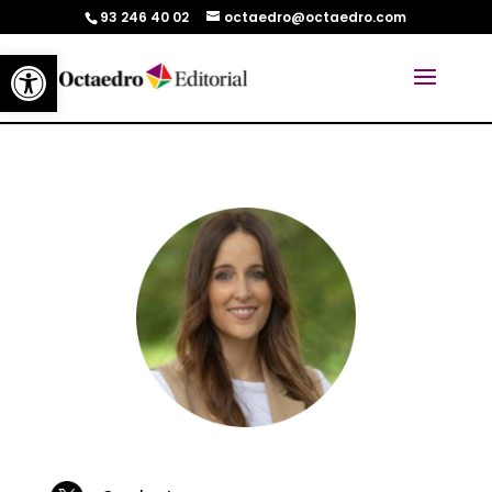
93 246 40 02
octaedro@octaedro.com
Abrir barra de herramientas