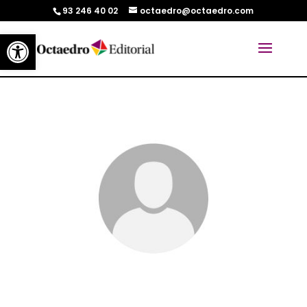
93 246 40 02
octaedro@octaedro.com
Abrir barra de herramientas