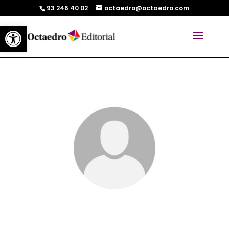
93 246 40 02
octaedro@octaedro.com
Abrir barra de herramientas