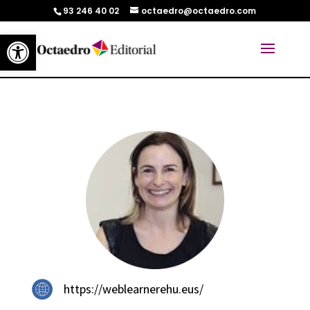
93 246 40 02
octaedro@octaedro.com
Abrir barra de herramientas
https://weblearnerehu.eus/