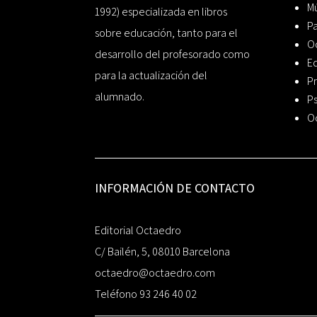
Mú
1992) especializada en libros
P
sobre educación, tanto para el
O
desarrollo del profesorado como
Ed
para la actualización del
Pr
alumnado.
Ps
O
INFORMACIÓN DE CONTACTO
Editorial Octaedro
C/ Bailén, 5, 08010 Barcelona
octaedro@octaedro.com
Teléfono 93 246 40 02