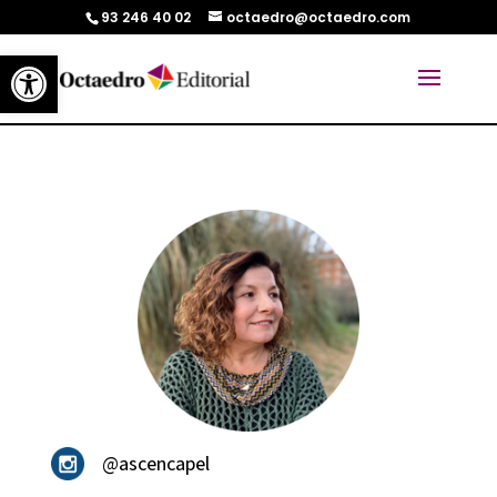
93 246 40 02
octaedro@octaedro.com
Abrir barra de herramientas
@ascencapel