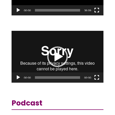
00:00
36:09
Reproductor
de
vídeo
00:00
00:00
Podcast