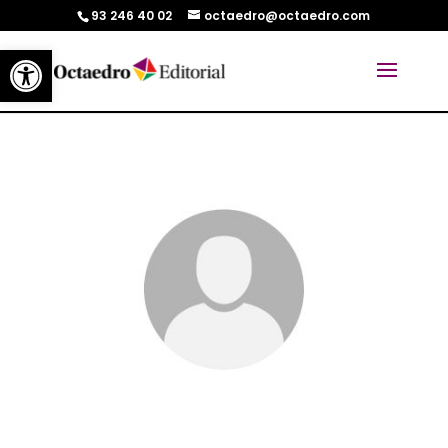
93 246 40 02
octaedro@octaedro.com
Abrir barra de herramientas