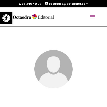
93 246 40 02
octaedro@octaedro.com
Abrir barra de herramientas