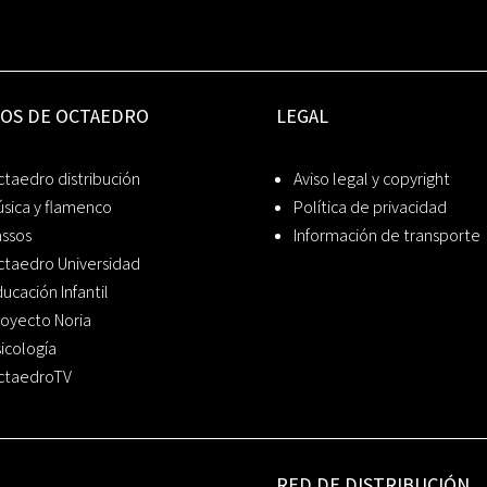
IOS DE OCTAEDRO
LEGAL
taedro distribución
Aviso legal y copyright
sica y flamenco
Política de privacidad
assos
Información de transporte
ctaedro Universidad
ucación Infantil
oyecto Noria
icología
ctaedroTV
RED DE DISTRIBUCIÓN