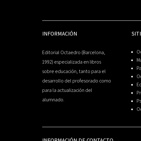
INFORMACIÓN
SIT
Oc
Editorial Octaedro (Barcelona,
Mú
1992) especializada en libros
P
sobre educación, tanto para el
O
desarrollo del profesorado como
Ed
para la actualización del
Pr
alumnado.
Ps
O
INFORMACIÓN DE CONTACTO