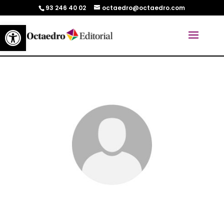
93 246 40 02
octaedro@octaedro.com
Abrir barra de herramientas