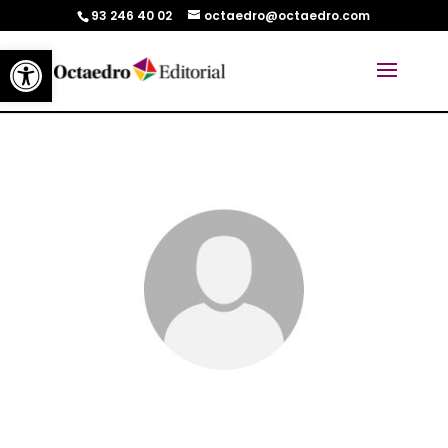
93 246 40 02
octaedro@octaedro.com
Abrir barra de herramientas