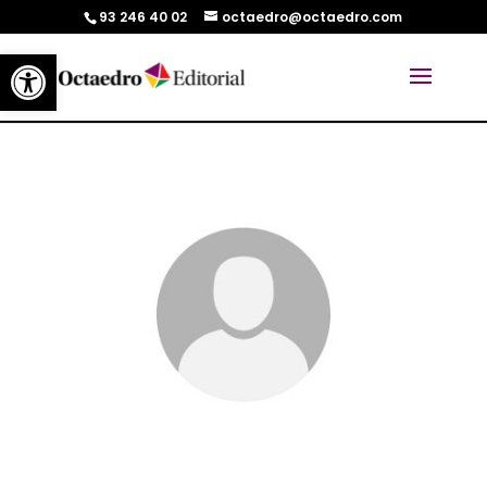
93 246 40 02
octaedro@octaedro.com
Abrir barra de herramientas