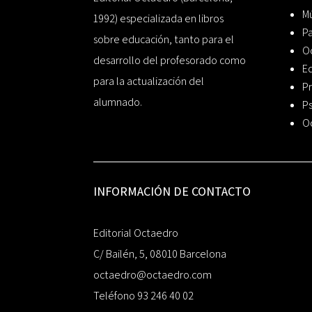
Mú
1992) especializada en libros
P
sobre educación, tanto para el
O
desarrollo del profesorado como
Ed
para la actualización del
Pr
alumnado.
Ps
O
INFORMACIÓN DE CONTACTO
Editorial Octaedro
C/ Bailén, 5, 08010 Barcelona
octaedro@octaedro.com
Teléfono 93 246 40 02