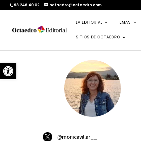
93 246 40 02
octaedro@octaedro.com
LA EDITORIAL
TEMAS
SITIOS DE OCTAEDRO
Abrir barra de herramientas
@monicavillar__