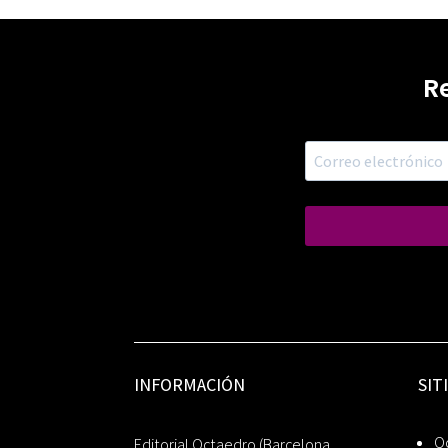
R
INFORMACIÓN
SIT
Oc
Editorial Octaedro (Barcelona,