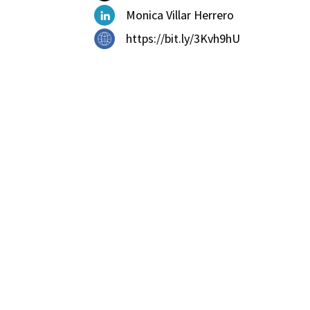
Monica Villar Herrero
https://bit.ly/3Kvh9hU