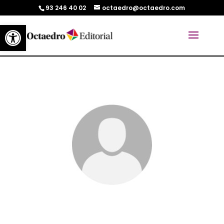
93 246 40 02
octaedro@octaedro.com
Abrir barra de herramientas