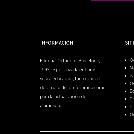
INFORMACIÓN
SIT
Oc
Editorial Octaedro (Barcelona,
Mú
1992) especializada en libros
P
sobre educación, tanto para el
O
desarrollo del profesorado como
Ed
para la actualización del
Pr
alumnado.
Ps
O