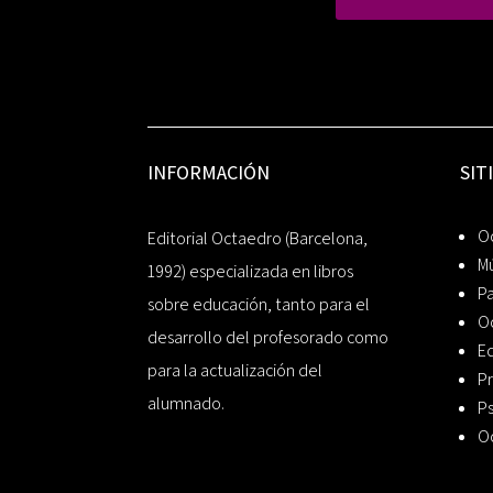
INFORMACIÓN
SIT
Oc
Editorial Octaedro (Barcelona,
Mú
1992) especializada en libros
P
sobre educación, tanto para el
O
desarrollo del profesorado como
Ed
para la actualización del
Pr
alumnado.
Ps
O