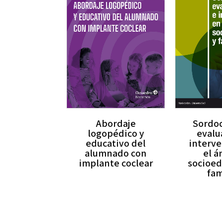
Abordaje
Sordo
logopédico y
evalu
educativo del
interv
alumnado con
el 
implante coclear
socioed
fam