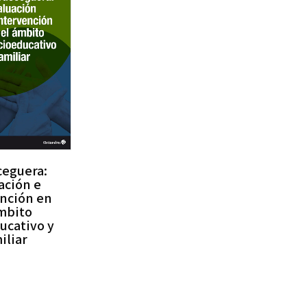
ceguera:
ación e
ención en
ámbito
ucativo y
iliar