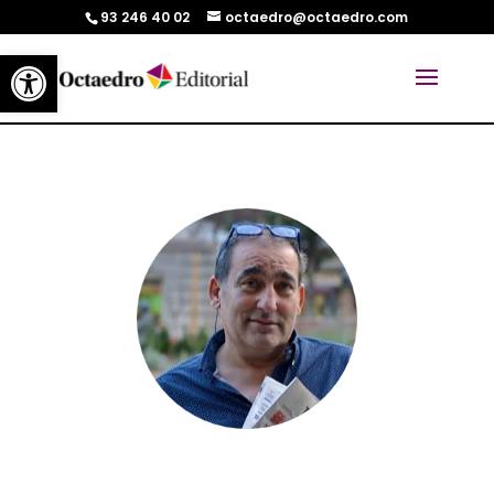
93 246 40 02
octaedro@octaedro.com
Abrir barra de herramientas