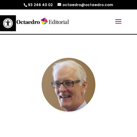
93 246 40 02
octaedro@octaedro.com
Abrir barra de herramientas